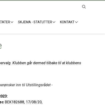
LTATER
SKJEMA - STATUTTER
KONTAKT
e
rvalg. Klubben går dermed tilbake til at klubbens
ønsker inn til Utstillingsrådet -
2023:
ec
BEK182688, 17/08/20,