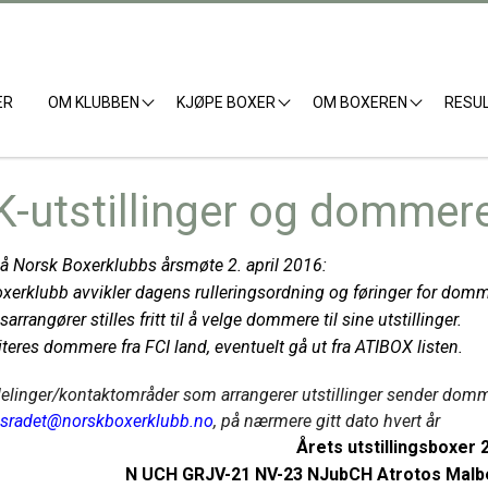
ER
OM KLUBBEN
KJØPE BOXER
OM BOXEREN
RESU
-utstillinger og dommer
å Norsk Boxerklubbs årsmøte 2. april 2016:
xerklubb avvikler dagens rulleringsordning og føringer for domme
gsarrangører stilles fritt til å velge dommere til sine utstillinger.
iteres dommere fra FCI land, eventuelt gå ut fra ATIBOX listen.
elinger/kontaktområder som arrangerer utstillinger sender dommer
ngsradet@norskboxerklubb.no
, på nærmere gitt dato hvert år
Årets utstillingsboxer 
N UCH GRJV-21 NV-23 NJubCH Atrotos Malb