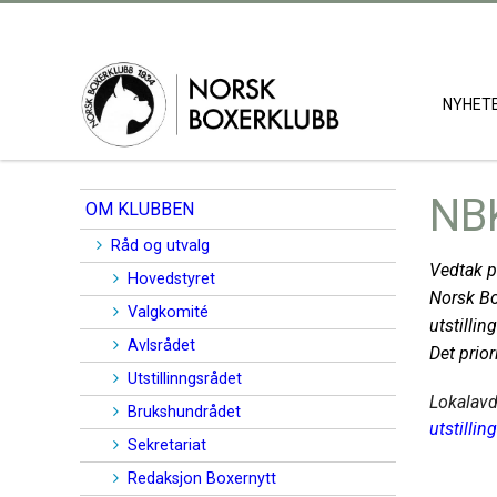
NYHET
NBK
OM KLUBBEN
Råd og utvalg
Vedtak p
Hovedstyret
Norsk Bo
Valgkomité
utstillin
Avlsrådet
Det prior
Utstillinngsrådet
Lokalavd
Brukshundrådet
utstilli
Sekretariat
Redaksjon Boxernytt