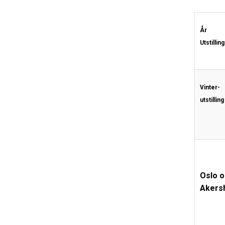
År
Utstilling
Vinter-
utstilling
Oslo 
Akers