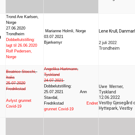
Trond Are Karlsen,
Norge
27.06.2020
Marianne Holmli, Norge
Lene Krull, Danmar
Trondheim
g
03.07.2021
Dobbeltutstilling:
Bjørkemyr
2 juli 2022
lagt til 26.06.2020
Trondheim
Rolf Pedersen,
Norge
Angelika Hartmann,
Beatrice Stocchi,
Tyskland
Italia
24.07.2021
25.07.2020
Dobbelutstilling:
Uwe Werner,
Fredrikstad
25.07.2021 Ann
Tyskland
12.06.2022
Stavdal,
Avlyst grunnet
Vestby Gjesegård 
Fredrikstad
Endret
Covid-19
Hyttepark, Vestby
grunnet Covid-19