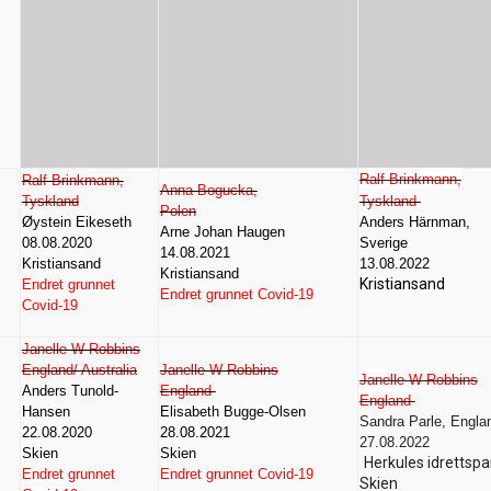
Ralf Brinkmann,
Ralf Brinkmann,
Anna Bogucka,
Tyskland
Tyskland
Polen
Øystein Eikeseth
Anders Härnman,
Arne Johan Haugen
08.08.2020
Sverige
14.08.2021
Kristiansand
13.08.2022
Kristiansand
Kristiansand
Endret grunnet
Endret grunnet Covid-19
Covid-19
Janelle W Robbins
England/ Australia
Janelle W Robbins
Janelle W Robbins
Anders Tunold-
England
England
Hansen
Elisabeth Bugge-Olsen
Sandra Parle, Engla
22.08.2020
28.08.2021
27.08.2022
Skien
Skien
Herkules idrettspa
Endret grunnet
Endret grunnet Covid-19
Skien