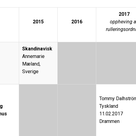
2017
2015
2016
oppheving a
rulleringsordn
Skandinavisk
Annemarie
Mæland,
Sverige
Tommy Dalhströ
og
Tyskland
hus
11.02.2017
Drammen