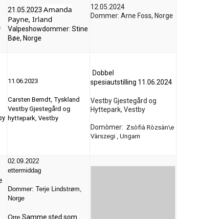
12.05.2024
Amanda
21.05.2023
Dommer: Arne Foss, Norge
Payne, Irland
n
Valpeshowdommer: Stine
Bøe, Norge
Dobbel
11.06.2023
spesiautstilling
11.06.2024
Carsten Berndt, Tyskland
Vestby Gjestegård og
Vestby Gjestegård og
Hyttepark, Vestby
by
hyttepark, Vestby
Domòmer:
Zsòfià Ròzsàn\e
Vàrszegi , Ungarn
02.09.2022
ettermiddag
e
Dommer: Terje Lindstrøm,
Norge
Samme sted som
Orre