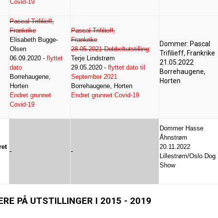
Covid-19
Pascal Trifilieff,
Frankrike
Pascal Trifilieff,
Elisabeth Bugge-
Frankrike
Dommer: Pascal
Olsen
28.05.2021 Dobbeltutstilling
:
Trifilieff, Frankrike
06.09.2020 -
flyttet
Terje Lindstrøm
21.05.2022
dato
29.05.2020 -
flyttet dato til
Borrehaugene,
Borrehaugene,
September 2021
Horten
Horten
Borrehaugene, Horten
Endret grunnet
Endret grunnet Covid-19
Covid-19
Dommer Hasse
Åhnstrøm
ret
20.11.2022
Lillestrøm/Oslo Dog
Show
E PÅ UTSTILLINGER I 2015 - 2019