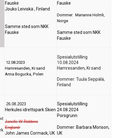
Fauske
Fauske
Jouko Leiviskä , Finland
Dommer:
Marianne Holmli,
Norge
Samme sted som NKK
Fauske
Samme sted som NKK
Fauske
Spesialutstilling
12.08.2023
10.08.2024
Hamresanden, Kr.sand
Hamresanden, Kr.sand
Anna Bogucka, Polen
Dommer: Tuula Seppälä,
Finland
Spesialutstilling
26.08.2023
Herkules idrettspark Skien
24.08.2024
Porsgrunn
nd
Janelle W Robbins
Dommer:
Barbara Morison,
England
rk
John James Cormack, UK
UK