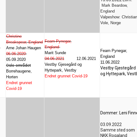
Mark Beardow,
England
Valpeshow: Christia
Vole, Norge
Christine
Fearn Pynegar,
Breakspear, England
England
Arne Johan Haugen
r
Fearn Pynegar,
Marit Sunde
06.06.2020
England
04.06.2021
12.06.2021
05.09.2020
11.06.2022
Vestby Gjesegård og
Oslo-området
Vestby Gjestegård
Hyttepark, Vestby
Borrehaugene,
og Hyttepark, Vest
Endret grunnet Covid-19
Horten
Endret grunnet
Covid-19
Dommer: Leni Finn
03.09.2022
Samme sted som
NKK Rogaland