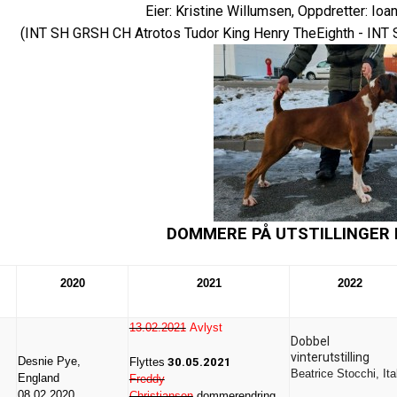
Eier: Kristine Willumsen, Oppdretter: Ioa
(INT SH GRSH CH Atrotos Tudor King Henry TheEighth - IN
DOMMERE PÅ UTSTILLINGER I
2020
2021
2022
13.02.2021
Avlyst
Dobbel
vinterutstilling
Desnie Pye,
Flyttes
30.05.2021
Beatrice Stocchi, Ita
England
Freddy
08.02.2020
Christiansen
dommerendring