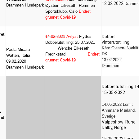
12.02.2022
Dramm
Drammen Hundepark
Øystein Eikeseth, Rommen
Sportsklubb, Oslo
Endret
grunnet Covid-19
ret
14.02.2021
Avlyst
Flyttes
Dobbel
vinterutstilling
Dobbelutstilling: 25.07.2021
Kåre Olesen- Nørklit
Wenche Eikeseth
Paola Micara
DK
Fredrikstad
Endret
Watten, Italia
13.02.2022
grunnet Covid-19
09.02.2020
Drammen
Drammen Hundepark
Dobbeltutstilling 14
15/05-2022
14.05.2022 Lom :
Annmarie Mæland,
k
Sverige
nd
Valpeshow: Rune
Dalby, Norge
15.05.2022 Lom: