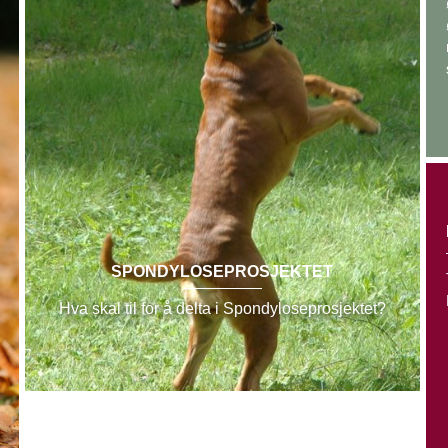
SPONDYLOSEPROSJEKTET
Hva skal til for å delta i Spondyloseprosjektet?