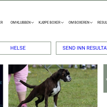
ER
OM KLUBBEN
KJØPE BOXER
OM BOXEREN
RESU
HELSE
SEND INN RESULT